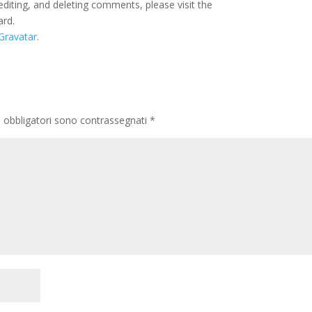
editing, and deleting comments, please visit the
ard.
Gravatar
.
i obbligatori sono contrassegnati
*